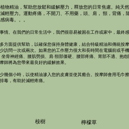
然植物精油，幫助您放鬆和緩解壓力，釋放您的日常焦慮。純天
減輕壓力。運動疼痛，不開刀、不用藥，頭、肩， 頸，背痛，
流感病毒。。。
事情。在我們的日常生活中，我們很容易被困在工作或家中，最終
多方面提供幫助，以確保您保持身體健康，結合特級精油和傳統按
少訪問一次或兩次。如果您的工作壓力很大和長時間在電腦前或手
病、坐骨神經痛、腰肌勞損、肩-頸部僵硬、腰部疼痛、胃部不適、抱
摩師將為您帶來最良好的緩解效果。
少幾個小時，以使精油滲入您的皮膚並使其癒合。按摩師會用毛巾
排毒，有助於減輕疼痛。
桉樹
檸檬草