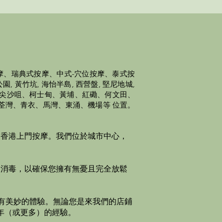
摩、瑞典式按摩、中式-穴位按摩、泰式按
 黃竹坑, 海怡半島, 西營盤, 堅尼地城,
灣、尖沙咀、柯士甸、黃埔、紅磡、何文田、
荃灣、青衣、馬灣、東涌、機場等 位置。
間香港上門按摩。我們位於城市中心，
和消毒，以確保您擁有無憂且完全放鬆
有美妙的體驗。​無論您是來我們的店鋪
 年（或更多）的經驗。