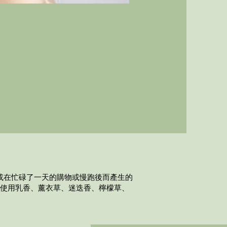
或在忙碌了一天的購物或慢跑後而產生的
括使用乳香、薰衣草、迷迭香、檸檬草、