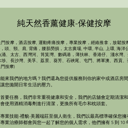
純天然香薰健康-保健按摩
門按摩，酒店按摩, 運動疼痛按摩，專業按摩，經絡推拿，放鬆按
、頸、肩, 背痛，腰肌勞損，太古廣場, 中環, 半山, 上環, 海洋公園,
北角、鰂魚涌、太古、西灣河、筲箕灣、數碼港，薄扶林、香港仔、淺水
水埗、長沙灣、美孚、荔景、葵芳、石硤尾、屯門、將軍澳、西貢、
門按摩)
不能來我們的地方嗎？我們還為您提供服務到你的家中或酒店房
，
讓您拋開日常生活的壓力。
的首要任務，我們非常重視健康和安全，我們的店舖會定期清潔
都會使用酒精消毒劑進行清潔，更換所有毛巾和枕頭套。
專業技能-禮貌-美麗端莊至個人衛生，我們以最高標準確保您擁
業治療師都會與您一起了解您的個人需求，他們擁有 5 到 10