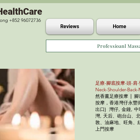
HealthCare
 Kong +852 96072736
Reviews
Home
Professioanl Mass
足療-腳底按摩-頭-肩-
Neck-Shoulder-Back-
然香薰足療按摩 | 
按摩，香港灣仔永豐街1
出口) 灣仔, 金鐘, 中
灣, 天后、砲台山
敦、油麻地、旺角、紅
上門按摩