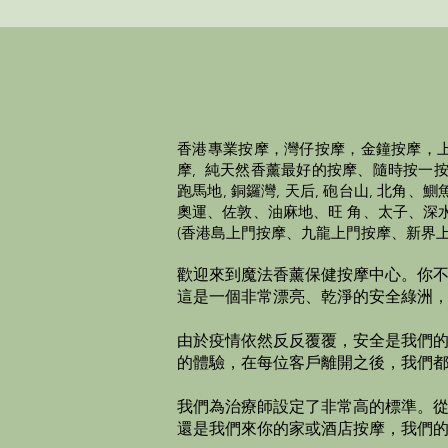
香港
專業
按摩，灣仔按摩，金鐘按摩，上
摩, 純天然香薰最好的按摩、隨時按一按，頭
跑馬地, 銅鑼灣, 天后, 砲台山, 
奧運、佐敦、油麻地、旺 角、太子、深
(香港島上門按摩、九龍上門按摩、新界上
歡迎來到魔法香薰保健按摩中心。
你
這是一個非常漂亮、乾淨的安全綠洲
由於疫情依然反反覆覆，安全是我們
的體驗，在每位客戶離開之後，我們
我們為治療師設定了非常高的標準。從
還是我們來你的家或酒店按摩，我們的專