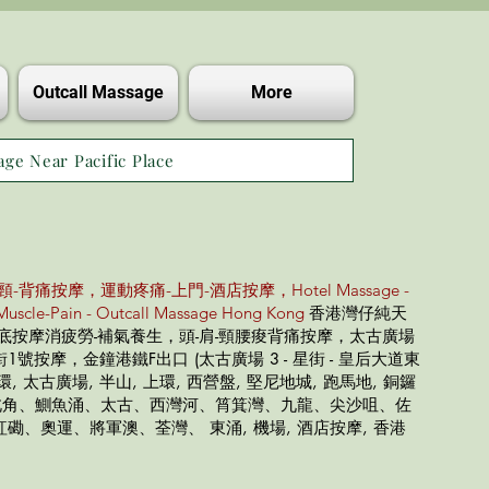
Outcall Massage
More
age Near Pacific Place
頸-背痛按摩，運動疼痛-上門-酒店按摩，Hotel Massage -
Muscle-Pain - Outcall Massage Hong Kong
香港灣仔純天
腳底按摩消疲勞-補氣養生，頭-肩-頸腰痠背痛按摩，太古廣場
號按摩，金鐘港鐵F出口 (太古廣場 3 - 星街 - 皇后大道東
環, 太古廣場, 半山, 上環, 西營盤, 堅尼地城, 跑馬地, 銅鑼
、北角、鰂魚涌、太古、西灣河、筲箕灣、九龍、尖沙咀、佐
磡、奧運、將軍澳、荃灣、 東涌, 機場, 酒店按摩, 香港