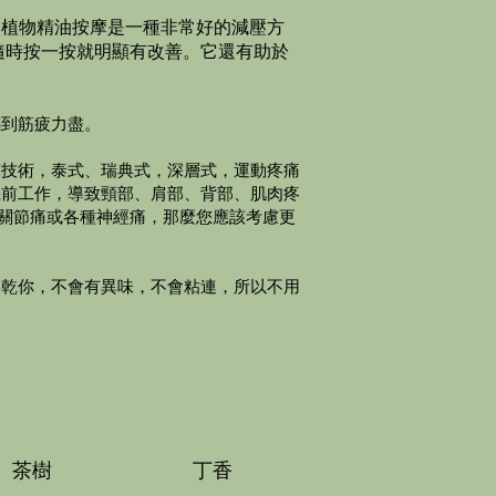
然植物精油按摩是一種非常好的減壓方
隨時按一按就明顯有改善。它還有助於
感到筋疲力盡。
摩技術，泰式、瑞典式，深層式，運動疼痛
機前工作，導致頸部、肩部、背部、肌肉疼
怨關節痛或各種神經痛，那麼您應該考慮更
擦乾你，不會有異味，不會粘連，所以不用
茶樹
丁香