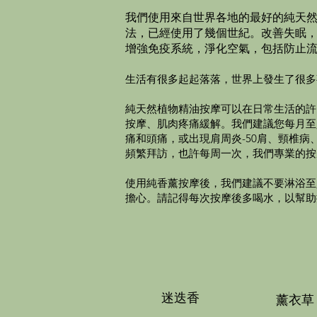
我們使用來自世界各地的最好的純天
法，已經使用了幾個世紀。改善失眠，
增強免疫系統，淨化空氣，包括防止
生活有很多起起落落，世界上發生了很多
純天然植物精油按摩可以在日常生活的許
按摩、肌肉疼痛緩解。我們建議您每月至
痛和頭痛，或出現肩周炎-50肩、頸椎
頻繁拜訪，也許每周一次，我們專業的按
使用純香薰按摩後，我們建議不要淋浴至
擔心。請記得每次按摩後多喝水，以幫助
迷迭香
薰衣草