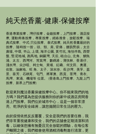
純天然香薰-健康-保健按摩
專業
香港
按摩，灣仔按摩，金鐘按摩，上門按摩，酒店按
摩, 運動疼痛按摩，專業按摩，經絡推拿，放鬆按摩、瑞
典式按摩、中式-穴位按摩、泰式按摩, 純天然香薰最好的
按摩、隨時按一按，頭、頸、肩, 背痛，腰肌勞損，太古
廣場, 中環, 半山, 上環, 海洋公園, 黃竹坑, 海怡半島, 西營
盤, 堅尼地城, 跑馬地, 銅鑼灣, 天后, 砲台山, 北角、鰂魚
涌、太古、西灣河、筲箕灣、數碼港，薄扶林、香港仔、
淺水灣、尖沙咀、柯士甸、黃埔、紅磡、何文田、奧運、
佐敦、油麻地、旺 角、太子、深水埗、長沙灣、美孚、荔
景、葵芳、石硤尾、屯門、將軍澳、西貢、荃灣、青衣、
馬灣、東涌、機場等 位置。 (香港島上門按摩、九龍上門
按摩、新界上門按摩)
歡迎來到魔法香薰保健按摩中心。你不能來我們的地
方嗎？我們還為您提供服務到你的家中或酒店房間香
港上門按摩。我們位於城市中心，這是一個非常漂
亮、乾淨的安全綠洲，讓您拋開日常生活的壓力。
由於疫情依然反反覆覆，安全是我們的首要任務，我
們非常重視健康和安全，我們的店舖會定期清潔和消
毒，以確保您擁有無憂且完全放鬆的體驗，在每位客
戶離開之後，我們都會使用酒精消毒劑進行清潔，更