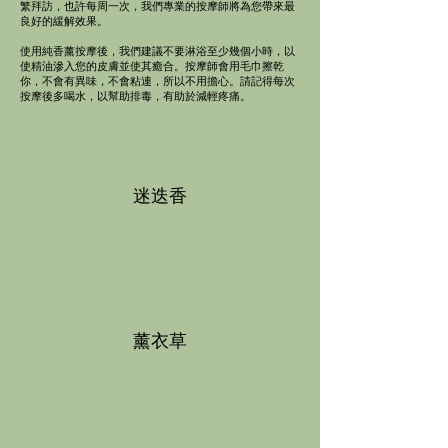
繁拜訪，也許每周一次，我們專業的按摩師將為您帶來最
良好的緩解效果。
使用純香薰按摩後，我們建議不要淋浴至少幾個小時，以
使精油滲入您的皮膚並使其癒合。按摩師會用毛巾擦乾
你，不會有異味，不會粘連，所以不用擔心。請記得每次
按摩後多喝水，以幫助排毒，有助於減輕疼痛。
迷迭香
薰衣草