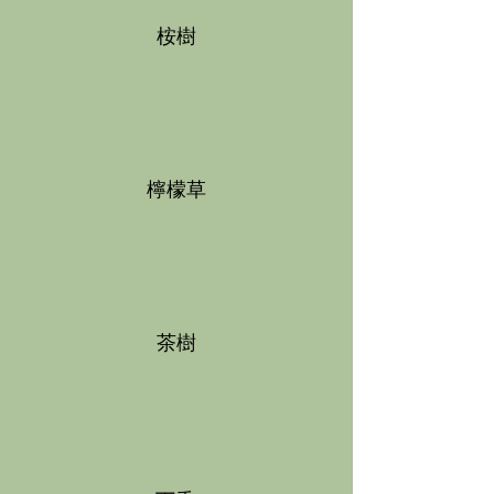
桉樹
檸檬草
茶樹