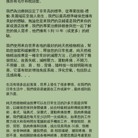
換所有毛巾和枕頭套。
我們為治療師設定了非常高的標準。從專業技能-禮
貌-美麗端莊至個人衛生，我們以最高標準確保您擁有
美妙的體驗。​無論您是來我們的店鋪還是我們來你的
家或酒店按摩，我們的專業治療師都會與您一起了解
您的個人需求，他們擁有 5 到 10 年（或更多）的經
驗。
我們使用來自世界各地的最好的純天然植物精油，幫
助您放鬆和緩解壓力，釋放您的日常焦慮。純天然植
物精油按摩是一種非常好的減壓方法，已經使用了幾
個世紀。改善失眠，減輕壓力。運動疼痛，不開刀、
不用藥，頭、肩， 頸，背痛，隨時按一按就明顯有改
善。它還有助於增強免疫系統，淨化空氣，包括防止
流感病毒。。。
生活有很多起起落落，世界上發生了很多事情。在我們的
日常生活中，我們很容易被困在工作或家中，最終感到筋
疲力盡。
純天然植物精油按摩可以在日常生活的許多方面提供幫
助，以確保您保持身體健康，結合特級精油和傳統按摩技
術，泰式、瑞典式，深層式，運動疼痛按摩、肌肉疼痛緩
解。我們建議您每月至少訪問一次或兩次。如果您的工作
壓力很大和長時間在電腦前或手機前工作，導致頸部、肩
部、背部、肌肉疼痛和頭痛，或出現肩周炎-50肩、頸椎
病、坐骨神經痛、腰肌勞損、肩-頸部僵硬、腰部疼痛、胃
部不適、抱怨關節痛或各種神經痛，那麼您應該考慮更頻