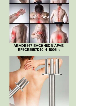
ABADB567-EAC9-48DB-AFAE-
EF5CE8557D10_4_5005_c