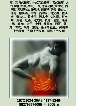
摩、瑞典式按摩、中式穴位按摩、泰式按摩, 太
古廣場, 中環, 半山, 上環, 海洋公園, 黃竹坑, 西
營盤, 堅尼地城, 跑馬地, 銅鑼灣, 天后, 砲台山,
北角、鰂魚涌、太古、西灣河、筲箕灣、數碼
港，薄扶林、香港仔、淺水灣、尖沙咀、柯士
甸、黃埔、紅磡、何文田、奧運、佐敦、油麻
地、旺 角、太子、屯門、將軍澳、西貢、荃
灣、青衣、馬灣、東涌、機場等 位置。 (香港島
上門按摩、九龍上門按摩、新界上門按摩)
187C1034-30A5-4137-8246-
882798676095_4_5005_c