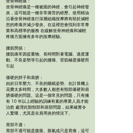
坐骨神經痛：
坐骨神經痛是一種被困的神經，會引起神經發
炎，這可能是一種非常痛苦的經歷。使用精油
沿著坐骨神經進行深層組織按摩將有助於減輕
您的疼痛并減少發炎。在這裡您會找到非常專
業和高標準的服務 在緩解坐
骨神經痛和減輕
疼痛方
面擁有多年的按摩經驗。
腰肌勞損：
腰肌痛常因提重物、長時間對著電腦、過度運
動、不良姿勢等引起的腰痛、背肌極度僵硬而
引起
僵硬的脖子和肩膀：
由於日常壓力、不良的睡眠姿勢、在計算機上
花費太多時間，大多數人都患有頸部僵硬和肩
膀僵硬的問題。這是一個常見的問題，只有擁
有 10 年以上經驗的訓練有素的專業人員才能
治愈 處理此類頸部和肩部問題，結果確實令
人驚嘆，尤其是在肩周炎的情況下。
胃部不適：
胃部不適可能是腹脹、脹氣或只是胃痛，這可