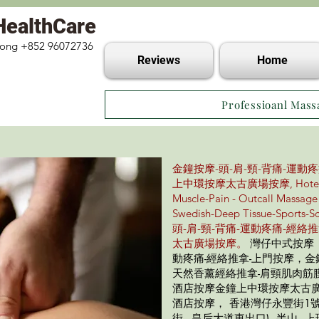
HealthCare
 Kong +852 96072736
Reviews
Home
Professioanl Mass
金鐘按摩-頭-肩-頸-背痛-運動
上中環按摩太古廣場按摩, Hotel Mass
Muscle-Pain - Outcall Massage
Swedish-Deep Tissue-Spo
頭-肩-頸-背痛-運動疼痛-經
太古廣場按摩。
灣仔中式按摩 
動疼痛-經絡推拿-上門按摩，
天然香薰經絡推拿-肩頸肌肉筋
酒店按摩金鐘上中環按摩太古廣場
酒店按摩， 香港灣仔永豐街1號按
街 - 皇后大道東出口) 半山, 上