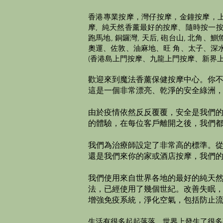
香港
專業
按摩，灣仔按摩，金鐘按摩，上
摩, 純天然香薰最好的按摩、隨時按一按，頭
跑馬地, 銅鑼灣, 天后, 砲台山, 
奧運、佐敦、油麻地、旺 角、太子、深
(香港島上門按摩、九龍上門按摩、新界上
歡迎來到魔法香薰保健按摩中心。
你
這是一個非常漂亮、乾淨的安全綠洲
由於疫情依然反反覆覆，安全是我們
的體驗，在每位客戶離開之後，我們
我們為治療師設定了非常高的標準。從
還是我們來你的家或酒店按摩，我們的專
我們使用來自世界各地的最好的純天
法，已經使用了幾個世紀。改善失眠，
增強免疫系統，淨化空氣，包括防止
生活有很多起起落落，世界上發生了很多