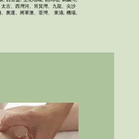
、太古、西灣河、筲箕灣、九龍、尖沙
、奧運、將軍澳、荃灣、 東涌, 機場,