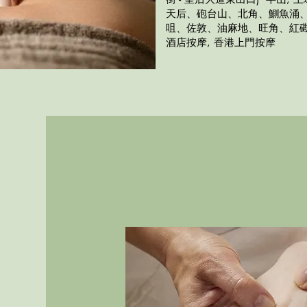
天后、砲台山、北角、鰂魚涌
咀、佐敦、油麻地、旺角、紅磡
酒店按摩, 香港上門按摩