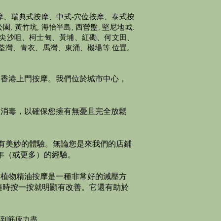
摩、瑞典式按摩、中式-穴位按摩、泰式按
 黃竹坑, 海怡半島, 西營盤, 堅尼地城,
灣、尖沙咀、柯士甸、黃埔、紅磡、何文田、
荃灣、青衣、馬灣、東涌、機場等 位置。
間香港上門按摩。我們位於城市中心，
和消毒，以確保您擁有無憂且完全放鬆
有美妙的體驗。​無論您是來我們的店鋪
 年（或更多）的經驗。
然植物精油按摩是一種非常好的減壓方
隨時按一按就明顯有改善。它還有助於
感到筋疲力盡。