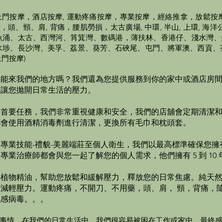
門按摩，酒店按摩, 運動疼痛按摩，專業按摩，經絡推拿，放鬆按
、頸、肩, 背痛，腰肌勞損，太古廣場, 中環, 半山, 上環, 海洋公園,
北角、鰂魚涌、太古、西灣河、筲箕灣、數碼港，薄扶林、香港仔、淺水
水埗、長沙灣、美孚、荔景、葵芳、石硤尾、屯門、將軍澳、西貢、
門按摩)
不能來我們的地方嗎？我們還為您提供服務到你的家中或酒店房
，
讓您拋開日常生活的壓力。
的首要任務，我們非常重視健康和安全，我們的店舖會定期清潔
都會使用酒精消毒劑進行清潔，更換所有毛巾和枕頭套。
專業技能-禮貌-美麗端莊至個人衛生，我們以最高標準確保您擁
業治療師都會與您一起了解您的個人需求，他們擁有 5 到 10
然植物精油，幫助您放鬆和緩解壓力，釋放您的日常焦慮。純天
減輕壓力。運動疼痛，不開刀、不用藥，頭、肩， 頸，背痛，
流感病毒。。。
事情。在我們的日常生活中，我們很容易被困在工作或家中，最終