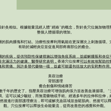
針灸相似。根據能量流經人體“經絡”的概念，對針灸
穴位
施加物理
整個人體循環的增加。
層的肌肉腫塊和打結。治療性按摩利用氣能在更深層次上刺激循環。
有助於減輕炎症並促進局部疼痛部位的癒合。
關的疾病，提供預防性保健措施以增強免疫系統，並緩解腫脹和炎症
善充滿活力的健康。醫學研究表明，
香港
穴位按摩
可以有效地幫助控
痛和胃痛。與許多替代藥物一樣，益處可能還包括放大的安慰劑作用
美容治療
背部護理
癒合創傷和情緒痛苦
數千年的歷史了。指壓美容治療可增強肌肉張力並改善血液循環。 “天
調。這可以減少皺紋，而無需藥物或手術。經過多年的拉伸和拉伸，
，然後進行面部護理療法，即可緩解充血區域並放鬆肌肉。然後可以
觀。穴位按摩可以釋放生命能量流，從而改善您的感覺和外觀。