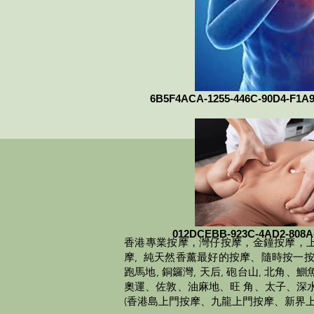
6B5F4ACA-1255-446C-90D4-F1A
012DCEBB-923C-4AD2-808A
香港
專業
按摩，灣仔按摩，金鐘按摩，上
摩, 純天然香薰最好的按摩、隨時按一按，頭
跑馬地, 銅鑼灣, 天后, 砲台山, 
奧運、佐敦、油麻地、旺 角、太子、深
(香港島上門按摩、九龍上門按摩、新界上