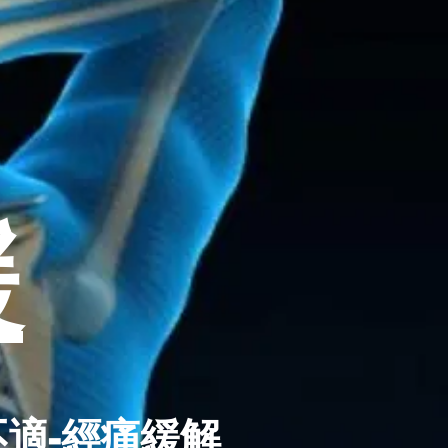
緩
不
適-經痛緩解