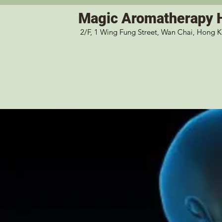
Magic
Aromatherapy 
2/F, 1 Wing Fung Street, Wan Chai, Hong