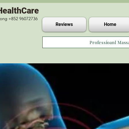
HealthCare
 Kong +852 96072736
Reviews
Home
Professioanl Mass