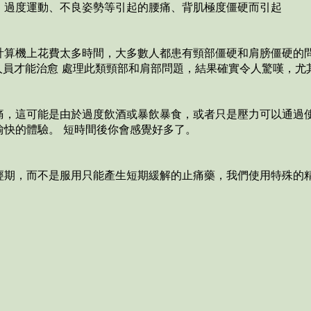
、過度運動、不良姿勢等引起的腰痛、背肌極度僵硬而引起
計算機上花費太多時間，大多數人都患有頸部僵硬和肩膀僵硬的
業人員才能治愈 處理此類頸部和肩部問題，結果確實令人驚嘆，
痛，這可能是由於過度飲酒或暴飲暴食，或者只是壓力可以通過
愉快的體驗。 短時間後你會感覺好多了。
經期，而不是服用只能產生短期緩解的止痛藥，我們使用特殊的