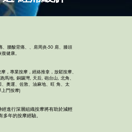
、腰酸背痛、、肩周炎-50 肩、膝頭
恢復健康。
按摩，專業按摩，經絡推拿，放鬆按摩、
跑馬地, 銅鑼灣, 天后, 砲台山, 北角、
、奧運、佐敦、油麻地、旺 角、太
上門按摩)
神經進行深層組織按摩將有助於減輕
有多年的按摩經驗。