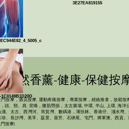
3E27EA819155
9EC944E82_4_5005_c
純天然香薰-健康-保健按
-1C0149B1D20D
門按摩，酒店按摩, 運動疼痛按摩，專業按摩，經絡推拿，放鬆按
、頸、肩, 背痛，腰肌勞損，太古廣場, 中環, 半山, 上環, 海洋公園,
北角、鰂魚涌、太古、西灣河、筲箕灣、數碼港，薄扶林、香港仔、淺水
水埗、長沙灣、美孚、荔景、葵芳、石硤尾、屯門、將軍澳、西貢、
門按摩)