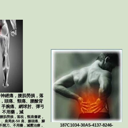
骨神經痛，腰肌勞損，落
，頭痛、頸痛、腰酸背
痛、手腕痛、網球肘、彈弓
、不用藥，減
，腰肌勞損，落枕，頸肩僵硬，
肩周炎-50 肩、膝頭痛、腳
187C1034-30A5-4137-8246-
不開刀、不用藥，減壓治療，