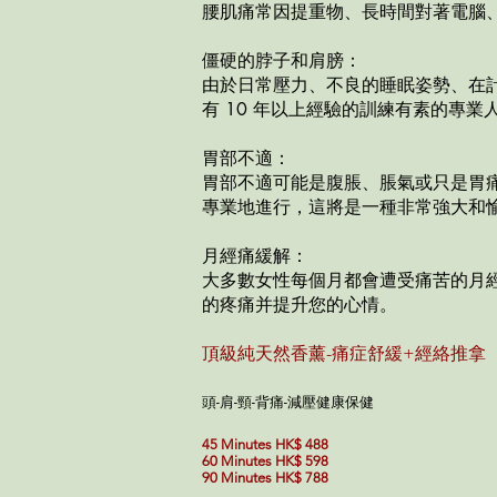
腰肌痛常因提重物、長時間對著電腦
僵硬的脖子和肩膀：
由於日常壓力、不良的睡眠姿勢、在
有 10 年以上經驗的訓練有素的專
胃部不適：
胃部不適可能是腹脹、脹氣或只是胃
專業地進行，這將是一種非常強大和
月經痛緩解：
大多數女性每個月都會遭受痛苦的月
的疼痛并提升您的心情。
頂級純天然香薰-痛症舒緩+經絡推拿
頭-肩-頸-背痛-減壓健康保健
45 Minutes HK$ 488
60 Minutes HK$ 598
90 Minutes HK$ 788