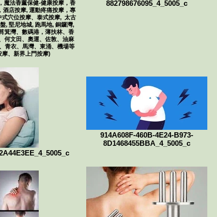
882798676095_4_5005_c
，魔法香薰保健-健康按摩，香
，酒店按摩, 運動疼痛按摩，專
式穴位按摩、泰式按摩, 太古
營盤, 堅尼地城, 跑馬地, 銅鑼灣,
、筲箕灣、數碼港，薄扶林、香
、何文田、奧運、佐敦、油麻
灣、青衣、馬灣、東涌、機場等
按摩、新界上門按摩)
914A608F-460B-4E24-B973-
8D1468455BBA_4_5005_c
02A44E3EE_4_5005_c