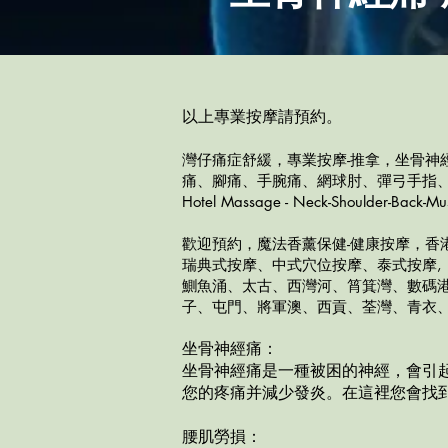
以上
專業按摩請預約。
灣仔痛症舒緩，​專業按摩-推拿，坐骨
痛、腳痛、手腕痛、網球肘、彈弓手指
Hotel Massage - Neck-Shoulder-Back-Mu
歡迎預約，魔法香薰保健-健康按摩，香
瑞典式按摩、中式穴位按摩、泰式按摩, 太古廣
鰂魚涌、太古、西灣河、筲箕灣、數碼
子、屯門、將軍澳、西貢、荃灣、青衣、
坐骨神經痛：
坐骨神經痛是一種被困的神經，會引
您的疼痛并減少發炎。在這裡您會找
腰肌勞損：