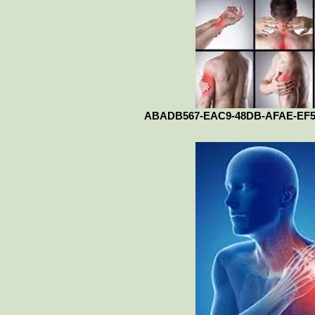
ABADB567-EAC9-48DB-AFAE-EF5