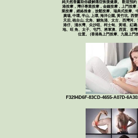
純天然香薰助你緩解痛症恢復健康。 歡迎預約
港按摩，灣仔​​專業按摩，金鐘按摩，上門按摩
業按摩，經絡推拿，放鬆按摩、瑞典式按摩、中
廣場, 中環, 半山, 上環, 海洋公園, 黃竹坑, 西
天后, 砲台山, 北角、鰂魚涌、太古、西灣河
港仔、淺水灣、尖沙咀、柯士甸、黃埔、紅磡
地、旺 角、太子、屯門、將軍澳、西貢、荃
位置。 (香港島上門按摩、九龍上門
F3294D6F-83CD-4655-A07D-6A3