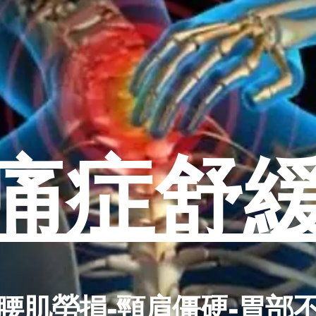
痛症
舒
腰肌勞損-頸肩僵硬-胃部