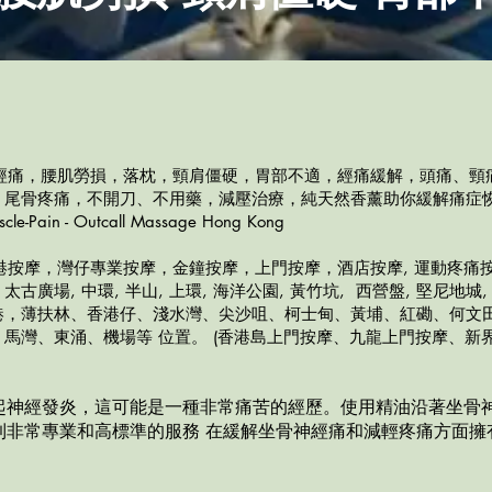
神經痛，腰肌勞損，落枕，頸肩僵硬，胃部不適，經痛緩解，頭痛、頸痛
、尾骨疼痛，不開刀、不用藥，減壓治療，純天然香薰助你緩解痛症
scle-Pain - Outcall Massage Hong Kong
港按摩，灣仔
專業按摩，金鐘按摩，上門按摩，酒店按摩, 運動疼痛
場, 中環, 半山, 上環, 海洋公園, 黃竹坑, 西營盤, 堅尼地城, 
港，薄扶林、香港仔、淺水灣、尖沙咀、柯士甸、黃埔、紅磡、何文田
馬灣、東涌、機場等 位置。 (香港島上門按摩、九龍上門按摩、新界
起神經發炎，這可能是一種非常痛苦的經歷。使用精油沿著坐骨
到非常專業和高標準的服務 在緩解坐
骨神經痛和減輕疼痛方
面擁