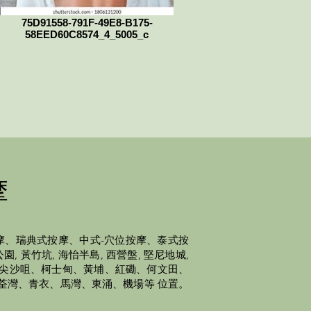
75D91558-791F-49E8-B175-
58EED60C8574_4_5005_c
摩
摩、瑞典式按摩、中式-穴位按摩、泰式按
 黃竹坑, 海怡半島, 西營盤, 堅尼地城,
灣、尖沙咀、柯士甸、黃埔、紅磡、何文田、
荃灣、青衣、馬灣、東涌、機場等 位置。