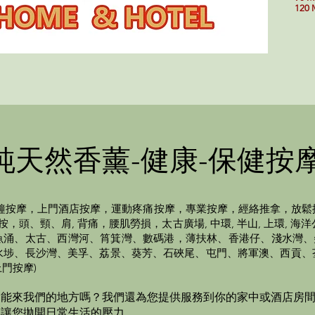
120 
純天然香薰-健康-保健按
鐘按摩，上門酒店按摩，運動疼痛按摩，專業按摩，經絡推拿，放鬆
、頸、肩, 背痛，腰肌勞損，太古廣場, 中環, 半山, 上環, 海洋公園
北角、鰂魚涌、太古、西灣河、筲箕灣、數碼港，薄扶林、香港仔、淺水
水埗、長沙灣、美孚、荔景、葵芳、石硤尾、屯門、將軍澳、西貢、
門按摩)
不能來我們的地方嗎？我們還為您提供服務到你的家中或酒店房
，
讓您拋開日常生活的壓力。