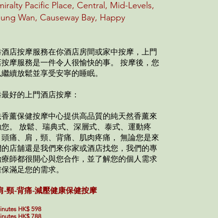
iralty Pacific Place, Central, Mid-Levels,
ung Wan, Causeway Bay, Happy
港酒店按摩
服務在你酒店房間或家中按摩，上門
店按摩服務是一件令人很愉快的事。 按摩後，您
以繼續放鬆並享受安寧的睡眠。
港最好的上門酒店按摩：
法香薰保健按摩中心提供高品質的純天然香薰來
助您。 放鬆、瑞典式、深層式、泰式、運動疼
、頭痛、肩，頸、背痛、肌肉疼痛， 無論您是來
們的店舖還是我們來你家或酒店找您，我們的專
治療師都很開心與您合作，並了解您的個人需求
確保滿足您的需求。
肩
-頸-背痛-減壓健康保健按摩
inutes HK$ 598
inutes HK$ 788