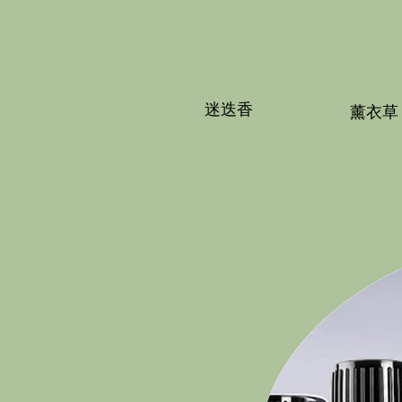
迷迭香
薰衣草