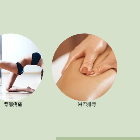
背部疼痛
淋巴排毒