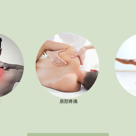
痛
肩部疼痛