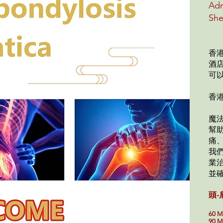
Adm
She
香
酒
可
香
魔
幫
痛
我
業
並
頭-
60 M
90 M