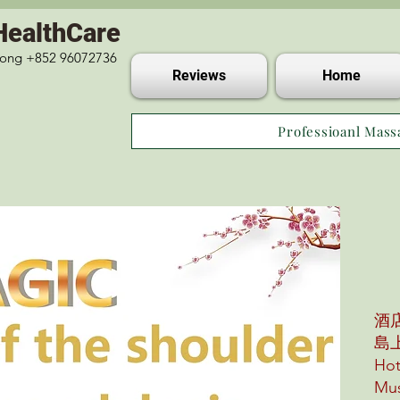
HealthCare
 Kong +852 96072736
Reviews
Home
Professioanl Mass
酒
島
Hot
Mus