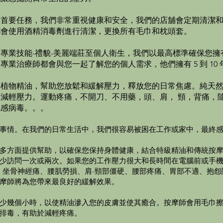
的首要任務，我們非常重視健康和安全，我們的店舖會定期清潔
都會使用酒精消毒劑進行清潔，更換所有毛巾和枕頭套。
專業技能-禮貌-美麗端莊至個人衛生，我們以最高標準確保您擁
業治療師都會與您一起了解您的個人需求，他們擁有 5 到 10
然植物精油，幫助您放鬆和緩解壓力，釋放您的日常焦慮。純天
減輕壓力。運動疼痛，不開刀、不用藥，頭、肩， 頸，背痛，
流感病毒。。。
事情。在我們的日常生活中，我們很容易被困在工作或家中，最終
多方面提供幫助，以確保您保持身體健康，結合特級精油和傳統按
少訪問一次或兩次。如果您的工作壓力很大和長時間在電腦前或手
病、坐骨神經痛、腰肌勞損、肩-頸部僵硬、腰部疼痛、胃部不適、抱
摩師將為您帶來最良好的緩解效果。
少幾個小時，以使精油滲入您的皮膚並使其癒合。按摩師會用毛巾
排毒，有助於減輕疼痛。