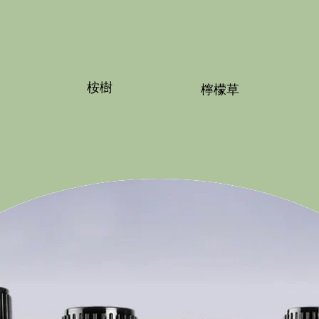
桉樹
檸檬草