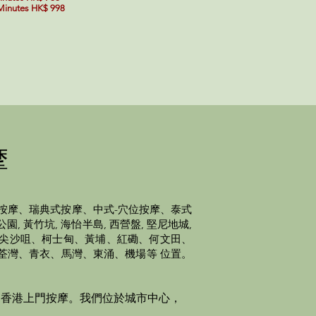
Minutes HK$ 998
摩
按摩、瑞典式按摩、中式-穴位按摩、泰式
, 黃竹坑, 海怡半島, 西營盤, 堅尼地城,
灣、尖沙咀、柯士甸、黃埔、紅磡、何文田、
荃灣、青衣、馬灣、東涌、機場等 位置。
間香港上門按摩。我們位於城市中心，