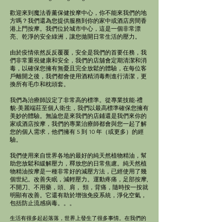
歡迎來到魔法香薰保健按摩中心，
你
不能來我們的地
方嗎？我們還為您提供服務到你的家中或酒店房間香
港上門按摩。我們位於城市中心，這是一個非常漂
亮、乾淨的安全綠洲
，
讓您拋開日常生活的壓力。
由於疫情依然反反覆覆，安全是我們的首要任務，我
們非常重視健康和安全，我們的店舖會定期清潔和消
毒，以確保您擁有無憂且完全放鬆的體驗，在每位客
戶離開之後，我們都會使用酒精消毒劑進行清潔，更
換所有毛巾和枕頭套。
我們為治療師設定了非常高的標準。從專業技能-禮
貌-美麗端莊至個人衛生，我們以最高標準確保您擁有
美妙的體驗。​無論您是來我們的店鋪還是我們來你的
家或酒店按摩，我們的專業治療師都會與您一起了解
您的個人需求，他們擁有 5 到 10 年（或更多）的經
驗。
我們使用來自世界各地的最好的純天然植物精油，幫
助您放鬆和緩解壓力，釋放您的日常焦慮。純天然植
物精油按摩是一種非常好的減壓方法，已經使用了幾
個世紀。改善失眠，減輕壓力。運動疼痛，
足部按摩
,
不開刀、不用藥，頭、肩， 頸，背痛，隨時按一按就
明顯有改善。它還有助於增強免疫系統，淨化空氣，
包括防止流感病毒。。。
生活有很多起起落落，世界上發生了很多事情。在我們的