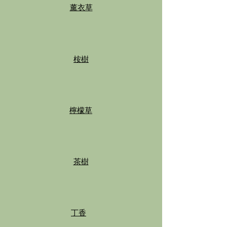
薰衣草
桉樹
檸檬草
茶樹
丁香