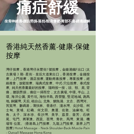
痛症舒緩
坐骨神經痛-腰肌勞損-落枕-頸肩僵硬-胃部不適-經痛緩解
香港純天然香薰-健康-保健
按摩
灣仔按摩，香港灣仔永豐街1號按摩，金鐘港鐵F出口 (太
古廣場 3 期- 星街 - 皇后大道東出口，
香港
按摩，金鐘按
摩，
上門按摩，
酒店按摩, 運動疼痛按摩，專業按摩，經
絡推拿，放鬆按摩、瑞典式按摩、中式-穴位按摩、泰式按
摩, 純天然香薰最好的按摩、隨時按一按，頭、頸、肩, 背
痛，腰肌勞損，
痛症一掃而空
，太古廣場, 中環, 半山, 上
環, 海洋公園, 黃竹坑, 海怡半島, 西營盤, 堅尼地城, 跑馬
地, 銅鑼灣, 天后, 砲台山, 北角、鰂魚涌、太古、西灣河、
筲箕灣、數碼港，薄扶林、香港仔、淺水灣、尖沙咀、柯
士甸、黃埔、紅磡、何文田、奧運、佐敦、油麻地、旺
角、太子、深水埗、長沙灣、美孚、荔景、葵芳、石硤
尾、屯門、將軍澳、西貢、荃灣、青衣、馬灣、東涌、機
場等 位置。 (香港島上門按摩、九龍上門按摩、新界上門
按摩) Hotel Massage - Neck-Shoulder-Back-Muscle-Pain
- Outcall Massage Hong Kong