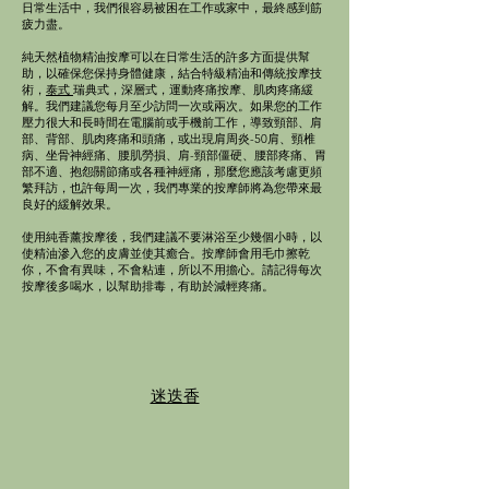
日常生活中，我們很容易被困在工作或家中，最終感到筋
疲力盡。
純天然植物精油按摩可以在日常生活的許多方面提供幫
助，以確保您保持身體健康，結合特級精油和傳統按摩技
術，
泰式
瑞典式，深層式，運動疼痛按摩、肌肉疼痛緩
解。我們建議您每月至少訪問一次或兩次。如果您的工作
壓力很大和長時間在電腦前或手機前工作，導致頸部、肩
部、背部、肌肉疼痛和頭痛，或出現肩周炎-50肩、頸椎
病、坐骨神經痛、腰肌勞損、肩-頸部僵硬、腰部疼痛、胃
部不適、抱怨關節痛或各種神經痛，那麼您應該考慮更頻
繁拜訪，也許每周一次，我們專業的按摩師將為您帶來最
良好的緩解效果。
使用純香薰按摩後，我們建議不要淋浴至少幾個小時，以
使精油滲入您的皮膚並使其癒合。按摩師會用毛巾擦乾
你，不會有異味，不會粘連，所以不用擔心。請記得每次
按摩後多喝水，以幫助排毒，有助於減輕疼痛。
迷迭香