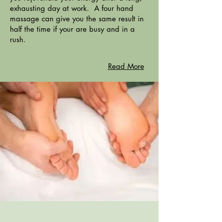
exhausting day at work. A four hand
massage can give you the same result in
half the time if your are busy and in a
rush.
Read More