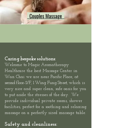
Couples Massage
Hong Kong Massage outcall, neck shoulder back massage hong kong, Hong Kong swedish deep tissue massage, Hong Kong
Sports Massage Muscle Pain Relief, Hong Kong Hotel Massage Service,
Mass
eur-Male
/
Masseuse-Female Massage
Therapists,
Hotel Massage - Neck-Shoulder-Back-Muscle-Pain - Outcall Massage Hong Kong
Location: Hong Kong, 2/F, 1 Wing Fung
Street, Wan Chai: Hong Kong Massage outcall, Neck Shoulder Back Muscle Pain Massage Hong Kong, Relaxation Swedish Deep
Tissue Massage Hong Kong, Best Thai Sports Massage Hong Kong, Hong Kong Hotel Massage
Caring bespoke solutions:
Welcome to
Magic Aromatherapy
Healthcare the best Massage Center in
at
Wan Chai we are
near Pacific Place,
second floor-
2/F, 1 Wing Fung Street,
which is
very nice and super clean, safe oasis for you
to put aside the stresses of the day. We
provide individual private rooms, shower
facilities, perfect for a soothing and relaxing
massage on a perfectly sized massage table.
Safety and cleanliness: