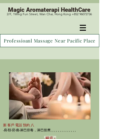
Magic
Aromaterapi HealthCare
2/F, 1Wing Fun Street, Wan Chai, Hong Kong +852 96072736
Professioanl Massage Near Pacific Place
新 客戶 電話 預約 八
-肩-頸-背-痛-淋巴排毒，淋巴按摩, , , , , , , , , , , , , ,
-腳底+