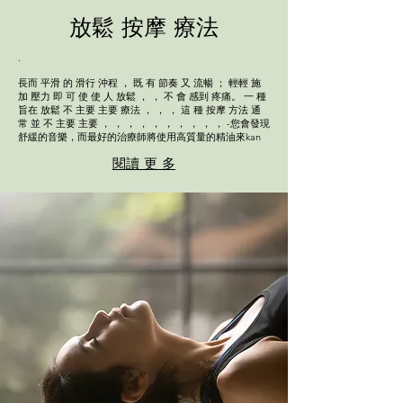
放鬆 按摩 療法
.
長而 平滑 的 滑行 沖程 ， 既 有 節奏 又 流暢 ； 輕輕 施
加 壓力 即 可 使 使 人 放鬆 ， ， 不 會 感到 疼痛。 一 種
旨在 放鬆 不 主要 主要 療法 ， ， ， 這 種 按摩 方法 通
常 並 不 主要 主要 ， ， ， ， ， ， ， ， ， ， -您會發現
舒緩的音樂，而最好的治療師將使用高質量的精油來kan
閱讀 更 多