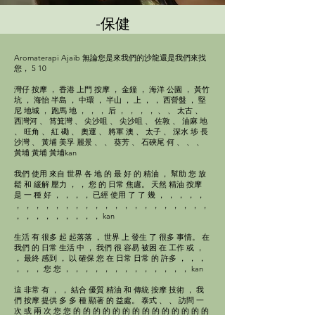
-保健
Aromaterapi Ajaib ​無論您是來我們的沙龍還是我們來找
您， 5 10
灣仔 按摩 ， 香港 上門 按摩 ， 金鐘 ， 海洋 公園 ， 黃竹
坑 ， 海怡 半島 ， 中環 ， 半山 ， 上 ， ， 西營盤 ， 堅
尼 地城 ， 跑馬 地 ， ， ， 后 ， ， ， ， 、 、 太古 、
西灣河 、 筲箕灣 、 尖沙咀 、 尖沙咀 、 佐敦 、 油麻 地
、 旺角 、 紅 磡 、 奧運 、 將軍 澳 、 太子 、 深水 埗 長
沙灣 、 黃埔 美孚 麗景 、 、 葵芳 、 石硤尾 何 、 、 、
黃埔 黃埔 黃埔kan
我們 使用 來自 世界 各 地 的 最 好 的 精油 ， 幫助 您 放
鬆 和 緩解 壓力 ， ， 您 的 日常 焦慮。 天然 精油 按摩
是 一 種 好 ， ， ， ， 已經 使用 了 了 幾 ， ， ， ， ，
， ， ， ， ， ， ， ， ， ， ， ， ， ， ， ， ， ， ， ，
， ， ， ， ， ， ， ， ， kan
生活 有 很多 起 起落落 ， 世界 上 發生 了 很多 事情。 在
我們 的 日常 生活 中 ， 我們 很 容易 被困 在 工作 或 ，
， 最終 感到 ， 以 確保 您 在 日常 日常 的 許多 ， ， ，
， ， ， 您 您 ， ， ， ， ， ， ， ， ， ， ， ， ， kan
這 非常 有 ， ， 結合 優質 精油 和 傳統 按摩 技術 ， 我
們 按摩 提供 多 多 種 顯著 的 益處。 泰式 、 、 訪問 一
次 或 兩 次 您 您 的 的 的 的 的 的 的 的 的 的 的 的 的 的