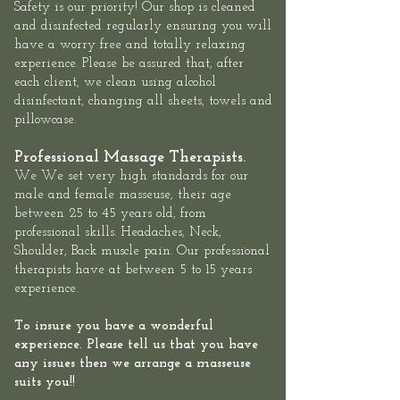
Safety is our priority! Our shop is cleaned
and disinfected regularly ensuring you will
have a worry free and totally relaxing
experience. Please be assured that, after
each client, we clean using alcohol
disinfectant, changing all sheets, towels and
pillowcase.
Professional Massage Therapists.
We We set very high standards for our
male and female masseuse, their age
between 25 to 45 years old, from
professional skills. Headaches, Neck,
Shoulder, Back muscle pain. Our professional
therapists have at between 5 to 15 years
experience.
To insure you have a wonderful
experience. Please tell us that you have
any issues then we arrange a masseuse
suits you!!