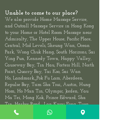
Unable to come to our place?
We also provide
Home Massage Service
,
and
Outcall Massage Service
in Hong Kong
to your Home or Hotel Room Massage near
Admiralty, The
Upper House
,
Pacific Place,
Central
, Mid Levels,
Sheung
Wan
,
Ocean
Park
,
Wong Chuk Hang
, South Horizons, Sai
Ying Pun, Kennedy Town,
Happy Valley,
Causeway Bay, Tin Hau, Fortess Hill, North
Point,
Quarry Bay
,
Tai Koo
, Sai Wan
Ho,
Landmark
,
Pok Fu Lam,
Aberdeen
,
,
Repulse Bay
,
Tsim Sha Tsui
Austin, Hung
Hom, Ho Man Tin,
Olympic
, Jorden, Yau
Ma Tei, Mong Kok, Prince Edward,
Sha
Tin
,
Harbor Road
,
Lan Kwai Fon
g, Tuen
Mun,
Tseung Kwan O
, Saigon, Tsuen
Wan,, Ma Wan, Tung Chung, Airport and
more locations.,Asian
Female
Massage
Near Me
(
Hong Kong Island
,
Kowloon
,
New Territories
)