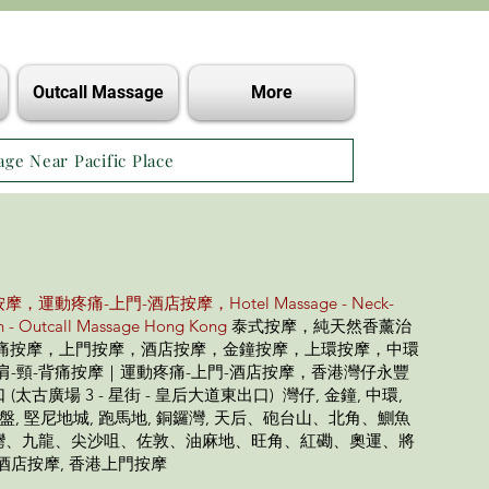
Outcall Massage
More
age Near Pacific Place
運動疼痛-上門-酒店按摩，Hotel Massage - Neck-
in - Outcall Massage Hong Kong
泰式按摩，純天然香薰治
疼痛按摩，上門按摩，酒店按摩，金鐘按摩，上環按摩，中環
肩-頸-背痛按摩｜運動疼痛-上門-酒店按摩，香港灣仔永豐
太古廣場 3 - 星街 - 皇后大道東出口) 灣仔, 金鐘, 中環,
西營盤, 堅尼地城, 跑馬地, 銅鑼灣, 天后、砲台山、北角、鰂魚
灣、九龍、尖沙咀、佐敦、油麻地、旺角、紅磡、奧運、將
 酒店按摩, 香港上門按摩