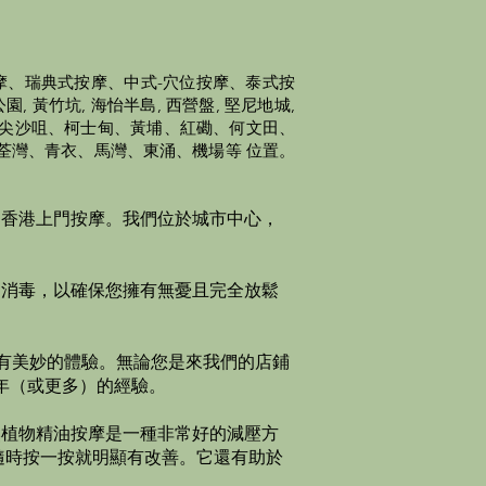
摩、瑞典式按摩、中式-穴位按摩、泰式按
 黃竹坑, 海怡半島, 西營盤, 堅尼地城,
灣、尖沙咀、柯士甸、黃埔、紅磡、何文田、
荃灣、青衣、馬灣、東涌、機場等 位置。
間香港上門按摩。我們位於城市中心，
和消毒，以確保您擁有無憂且完全放鬆
有美妙的體驗。​無論您是來我們的店鋪
 年（或更多）的經驗。
然植物精油按摩是一種非常好的減壓方
隨時按一按就明顯有改善。它還有助於