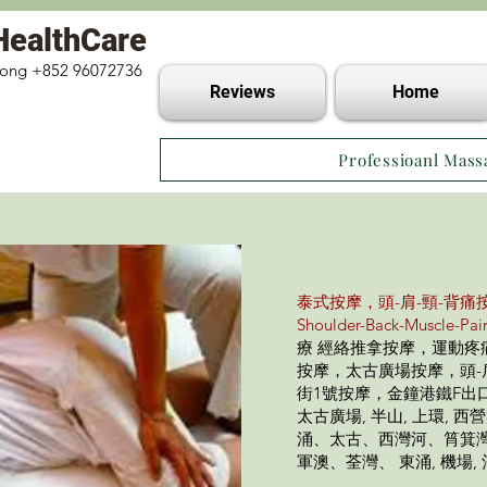
HealthCare
 Kong +852 96072736
Reviews
Home
Professioanl Mass
泰式按摩，頭-肩-頸-背痛按摩，
Shoulder-Back-Muscle-Pa
療 經絡推拿按摩，運動
按摩，太古廣場按摩，頭-
街1號按摩，金鐘港鐵F出口 (
太古廣場, 半山, 上環, 
涌、太古、西灣河、筲箕
軍澳、荃灣、 東涌, 機場,