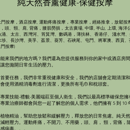
純天然香薰健康-保健按摩
門按摩，酒店按摩, 運動疼痛按摩，專業按摩，經絡推拿，放鬆按
、頸、肩, 背痛，腰肌勞損，太古廣場, 中環, 半山, 上環, 海洋公園,
北角、鰂魚涌、太古、西灣河、筲箕灣、數碼港，薄扶林、香港仔、淺水
水埗、長沙灣、美孚、荔景、葵芳、石硤尾、屯門、將軍澳、西貢、
門按摩)
不能來我們的地方嗎？我們還為您提供服務到你的家中或酒店房
，讓您拋開日常生活的壓力。
的首要任務，我們非常重視健康和安全，我們的店舖會定期清潔
都會使用酒精消毒劑進行清潔，更換所有毛巾和枕頭套。
專業技能-禮貌-美麗端莊至個人衛生，我們以最高標準確保您擁
業治療師都會與您一起了解您的個人需求，他們擁有 5 到 10
然植物精油，幫助您放鬆和緩解壓力，釋放您的日常焦慮。純天
減輕壓力。運動疼痛，不開刀、不用藥，頭、肩， 頸，背痛，
流感病毒。。。