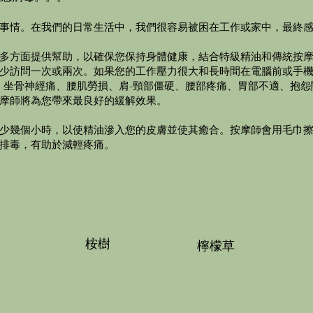
事情。在我們的日常生活中，我們很容易被困在工作或家中，最終
多方面提供幫助，以確保您保持身體健康，結合特級精油和傳統按
少訪問一次或兩次。如果您的工作壓力很大和長時間在電腦前或手
病、坐骨神經痛、腰肌勞損、肩-頸部僵硬、腰部疼痛、胃部不適、抱
摩師將為您帶來最良好的緩解效果。
少幾個小時，以使精油滲入您的皮膚並使其癒合。按摩師會用毛巾
排毒，有助於減輕疼痛。
桉樹
檸檬草