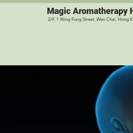
Magic
Aromatherapy 
2/F, 1 Wing Fung Street, Wan Chai, Hong