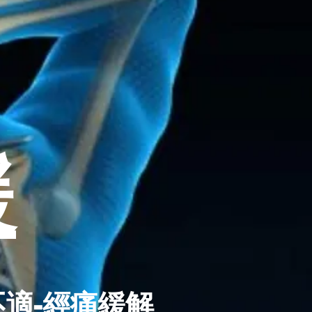
緩
不
適-經痛緩解