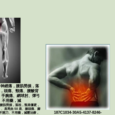
骨神經痛，腰肌勞損，落
，頭痛、頸痛、腰酸背
痛、手腕痛、網球肘、彈弓
、不用藥，減
，腰肌勞損，落枕，頸肩僵硬，
肩周炎-50 肩、膝頭痛、腳
187C1034-30A5-4137-8246-
不開刀、不用藥，減壓治療，