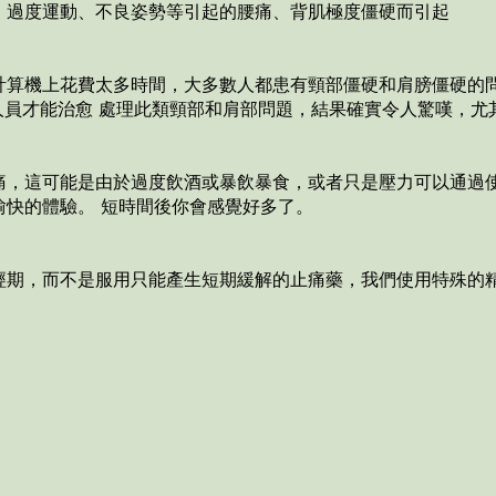
、過度運動、不良姿勢等引起的腰痛、背肌極度僵硬而引起
計算機上花費太多時間，大多數人都患有頸部僵硬和肩膀僵硬的
業人員才能治愈 處理此類頸部和肩部問題，結果確實令人驚嘆，
痛，這可能是由於過度飲酒或暴飲暴食，或者只是壓力可以通過
愉快的體驗。 短時間後你會感覺好多了。
經期，而不是服用只能產生短期緩解的止痛藥，我們使用特殊的