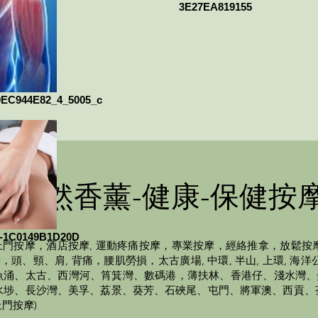
3E27EA819155
9EC944E82_4_5005_c
純天然香薰-健康-保健按
-1C0149B1D20D
門按摩，酒店按摩, 運動疼痛按摩，專業按摩，經絡推拿，放鬆按
、頸、肩, 背痛，腰肌勞損，太古廣場, 中環, 半山, 上環, 海洋公園,
北角、鰂魚涌、太古、西灣河、筲箕灣、數碼港，薄扶林、香港仔、淺水
水埗、長沙灣、美孚、荔景、葵芳、石硤尾、屯門、將軍澳、西貢、
門按摩)