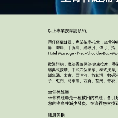
以上
專業按摩請預約。
灣仔痛症舒緩，​專業按摩-推拿，坐骨
痛、腳痛、手腕痛、網球肘、彈弓手指
Hotel Massage - Neck-Shoulder-Back-Mu
歡迎預約，魔法香薰保健-健康按摩，香
瑞典式按摩、中式穴位按摩、泰式按摩, 太古廣
鰂魚涌、太古、西灣河、筲箕灣、數碼
子、屯門、將軍澳、西貢、荃灣、青衣、
坐骨神經痛：
坐骨神經痛是一種被困的神經，會引
您的疼痛并減少發炎。在這裡您會找
腰肌勞損：