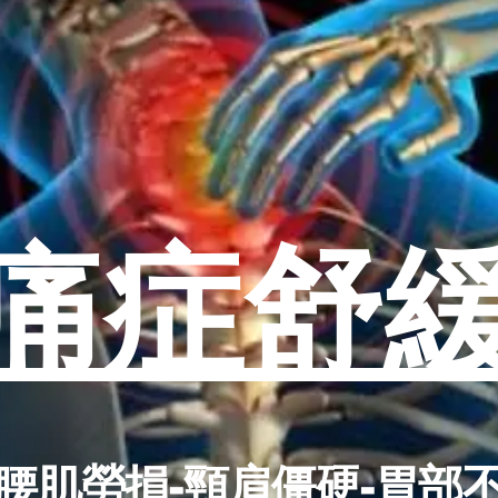
痛症
舒
腰肌勞損-頸肩僵硬-胃部