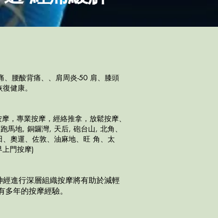
、腰酸背痛、、肩周炎-50 肩、膝頭
恢復健康。
按摩，專業按摩，經絡推拿，放鬆按摩、
跑馬地, 銅鑼灣, 天后, 砲台山, 北角、
、奧運、佐敦、油麻地、旺 角、太
上門按摩)
神經進行深層組織按摩將有助於減輕
有多年的按摩經驗。