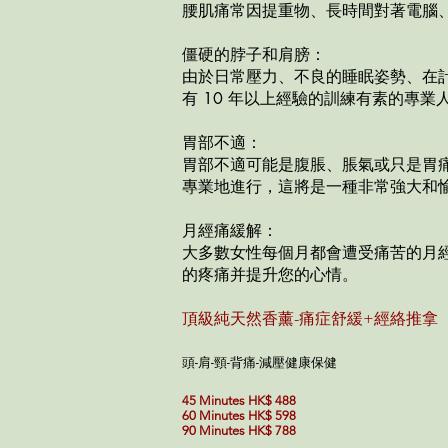
腰肌痛常因提重物、長時間對著電腦
僵硬的脖子和肩膀：
由於日常壓力、不良的睡眠姿勢、在
有 10 年以上經驗的訓練有素的專
胃部不適：
胃部不適可能是腹脹、脹氣或只是胃
專業地進行，這將是一種非常強大和
月經痛緩解：
大多數女性每個月都會遭受痛苦的月
的疼痛并提升您的心情。
頂級純天然香薰-痛症舒緩+經絡推拿
頭-肩-頸-背痛-減壓健康保健
45 Minutes HK$ 488
60 Minutes HK$ 598
90 Minutes HK$ 788