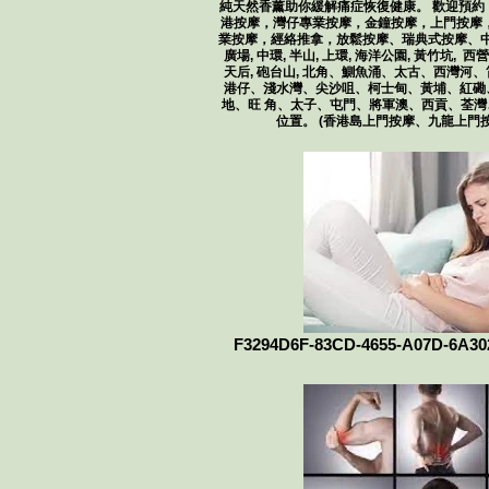
純天然香薰助你緩解痛症恢復健康。 歡迎預約
港按摩，灣仔​​專業按摩，金鐘按摩，上門按摩
業按摩，經絡推拿，放鬆按摩、瑞典式按摩、中
廣場, 中環, 半山, 上環, 海洋公園, 黃竹坑, 西
天后, 砲台山, 北角、鰂魚涌、太古、西灣河
港仔、淺水灣、尖沙咀、柯士甸、黃埔、紅磡
地、旺 角、太子、屯門、將軍澳、西貢、荃
位置。 (香港島上門按摩、九龍上門
F3294D6F-83CD-4655-A07D-6A3