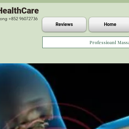
HealthCare
 Kong +852 96072736
Reviews
Home
Professioanl Mass