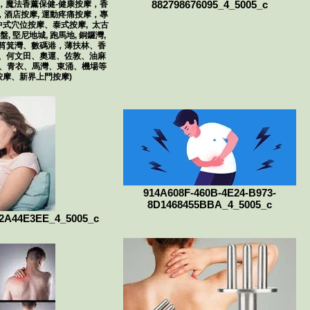
882798676095_4_5005_c
，魔法香薰保健-健康按摩，香
，酒店按摩, 運動疼痛按摩，專
式穴位按摩、泰式按摩, 太古
營盤, 堅尼地城, 跑馬地, 銅鑼灣,
、筲箕灣、數碼港，薄扶林、香
、何文田、奧運、佐敦、油麻
灣、青衣、馬灣、東涌、機場等
按摩、新界上門按摩)
914A608F-460B-4E24-B973-
8D1468455BBA_4_5005_c
02A44E3EE_4_5005_c