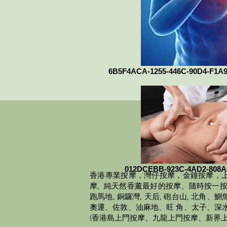
6B5F4ACA-1255-446C-90D4-F1A
012DCEBB-923C-4AD2-808A
香港
專業
按摩，灣仔按摩，金鐘按摩，上
摩, 純天然香薰最好的按摩、隨時按一按，頭
跑馬地, 銅鑼灣, 天后, 砲台山, 
奧運、佐敦、油麻地、旺 角、太子、深
(香港島上門按摩、九龍上門按摩、新界上