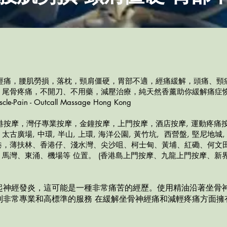
神經痛，腰肌勞損，落枕，頸肩僵硬，胃部不適，經痛緩解，頭痛、頸痛
、尾骨疼痛，不開刀、不用藥，減壓治療，純天然香薰助你緩解痛症
scle-Pain - Outcall Massage Hong Kong
港按摩，灣仔
專業按摩，金鐘按摩，上門按摩，酒店按摩, 運動疼痛
場, 中環, 半山, 上環, 海洋公園, 黃竹坑, 西營盤, 堅尼地城, 
港，薄扶林、香港仔、淺水灣、尖沙咀、柯士甸、黃埔、紅磡、何文田
馬灣、東涌、機場等 位置。 (香港島上門按摩、九龍上門按摩、新界
起神經發炎，這可能是一種非常痛苦的經歷。使用精油沿著坐骨
到非常專業和高標準的服務 在緩解坐
骨神經痛和減輕疼痛方
面擁