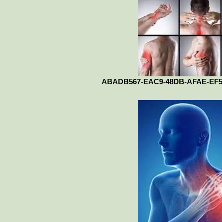
ABADB567-EAC9-48DB-AFAE-EF5