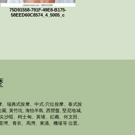
75D91558-791F-49E8-B175-
58EED60C8574_4_5005_c
摩
摩、瑞典式按摩、中式-穴位按摩、泰式按
 黃竹坑, 海怡半島, 西營盤, 堅尼地城,
灣、尖沙咀、柯士甸、黃埔、紅磡、何文田、
荃灣、青衣、馬灣、東涌、機場等 位置。