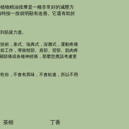
然植物精油按摩是一種非常好的減壓方
隨時按一按就明顯有改善。它還有助於
感到筋疲力盡。
摩技術，泰式、瑞典式，深層式，運動疼痛
機前工作，導致頸部、肩部、背部、肌肉疼
怨關節痛或各種神經痛，那麼您應該考慮更
擦乾你，不會有異味，不會粘連，所以不用
茶樹
丁香