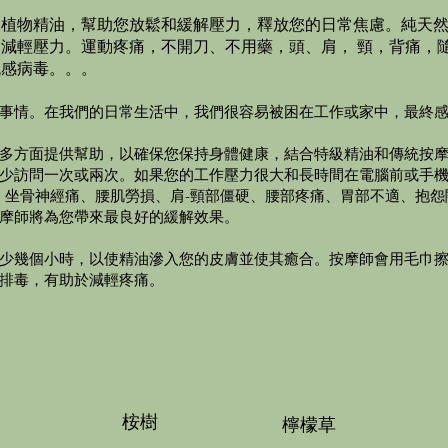
然植物精油，幫助您放鬆和緩解壓力，釋放您的日常焦慮。純天
減輕壓力。運動疼痛，不開刀、不用藥，頭、肩， 頸，背痛，
流感病毒。。。
事情。在我們的日常生活中，我們很容易被困在工作或家中，最終
多方面提供幫助，以確保您保持身體健康，結合特級精油和傳統按
少訪問一次或兩次。如果您的工作壓力很大和長時間在電腦前或手
病、坐骨神經痛、腰肌勞損、肩-頸部僵硬、腰部疼痛、胃部不適、抱
摩師將為您帶來最良好的緩解效果。
少幾個小時，以使精油滲入您的皮膚並使其癒合。按摩師會用毛巾
排毒，有助於減輕疼痛。
桉樹
檸檬草