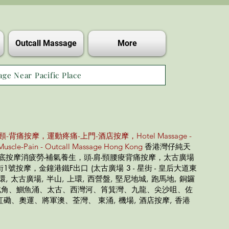
Outcall Massage
More
age Near Pacific Place
頸-背痛按摩，運動疼痛-上門-酒店按摩，Hotel Massage -
Muscle-Pain - Outcall Massage Hong Kong
香港灣仔純天
腳底按摩消疲勞-補氣養生，頭-肩-頸腰痠背痛按摩，太古廣場
號按摩，金鐘港鐵F出口 (太古廣場 3 - 星街 - 皇后大道東
環, 太古廣場, 半山, 上環, 西營盤, 堅尼地城, 跑馬地, 銅鑼
、北角、鰂魚涌、太古、西灣河、筲箕灣、九龍、尖沙咀、佐
磡、奧運、將軍澳、荃灣、 東涌, 機場, 酒店按摩, 香港