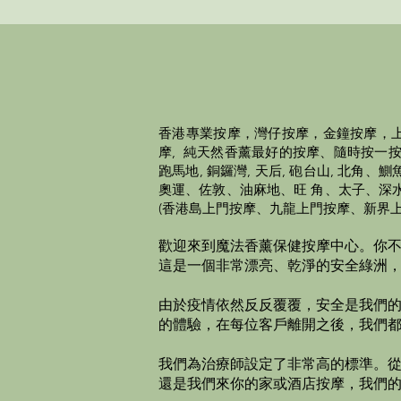
香港
專業
按摩，灣仔按摩，金鐘按摩，上
摩, 純天然香薰最好的按摩、隨時按一按，頭
跑馬地, 銅鑼灣, 天后, 砲台山, 
奧運、佐敦、油麻地、旺 角、太子、深
(香港島上門按摩、九龍上門按摩、新界上
歡迎來到魔法香薰保健按摩中心。
你
這是一個非常漂亮、乾淨的安全綠洲
由於疫情依然反反覆覆，安全是我們
的體驗，在每位客戶離開之後，我們
我們為治療師設定了非常高的標準。從
還是我們來你的家或酒店按摩，我們的專