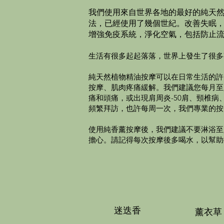
我們使用來自世界各地的最好的純天
法，已經使用了幾個世紀。改善失眠，
增強免疫系統，淨化空氣，包括防止
生活有很多起起落落，世界上發生了很多
純天然植物精油按摩可以在日常生活的許
按摩、肌肉疼痛緩解。我們建議您每月至
痛和頭痛，或出現肩周炎-50肩、頸椎
頻繁拜訪，也許每周一次，我們專業的按
使用純香薰按摩後，我們建議不要淋浴至
擔心。請記得每次按摩後多喝水，以幫助
迷迭香
薰衣草