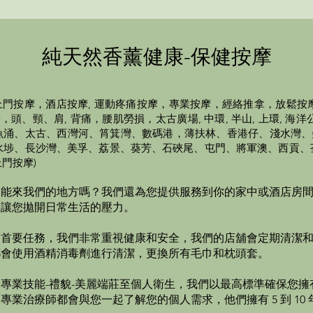
純天然香薰健康-保健按摩
門按摩，酒店按摩, 運動疼痛按摩，專業按摩，經絡推拿，放鬆按
、頸、肩, 背痛，腰肌勞損，太古廣場, 中環, 半山, 上環, 海洋公園,
北角、鰂魚涌、太古、西灣河、筲箕灣、數碼港，薄扶林、香港仔、淺水
水埗、長沙灣、美孚、荔景、葵芳、石硤尾、屯門、將軍澳、西貢、
門按摩)
不能來我們的地方嗎？我們還為您提供服務到你的家中或酒店房
，
讓您拋開日常生活的壓力。
的首要任務，我們非常重視健康和安全，我們的店舖會定期清潔
都會使用酒精消毒劑進行清潔，更換所有毛巾和枕頭套。
專業技能-禮貌-美麗端莊至個人衛生，我們以最高標準確保您擁
業治療師都會與您一起了解您的個人需求，他們擁有 5 到 10