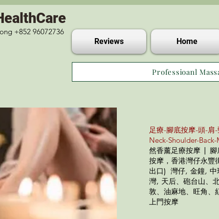
HealthCare
 Kong +852 96072736
Reviews
Home
Professioanl Mass
足療-腳底按摩-頭-肩-
Neck-Shoulder-Back-
然香薰足療按摩 | 
按摩，香港灣仔永豐街1
出口) 灣仔, 金鐘, 中
灣, 天后、砲台山
敦、油麻地、旺角、紅
上門按摩