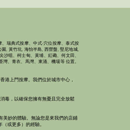
摩、瑞典式按摩、中式-穴位按摩、泰式按
 黃竹坑, 海怡半島, 西營盤, 堅尼地城,
灣、尖沙咀、柯士甸、黃埔、紅磡、何文田、
荃灣、青衣、馬灣、東涌、機場等 位置。
間香港上門按摩。我們位於城市中心，
和消毒，以確保您擁有無憂且完全放鬆
有美妙的體驗。​無論您是來我們的店鋪
 年（或更多）的經驗。