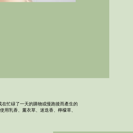
或在忙碌了一天的購物或慢跑後而產生的
括使用乳香、薰衣草、迷迭香、檸檬草、